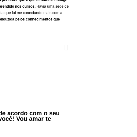
o perceber que o que acontecia comigo
aprendido nos cursos.
Havia uma sede de
ida que fui me conectando mais com a
conduzida pelos conhecimentos que
 de acordo com o seu
você! Vou amar te