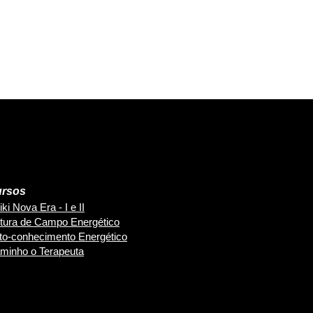
rsos
ki Nova Era - I e II
itura de Campo Energético
to-conhecimento Energético
minho o Terapeuta