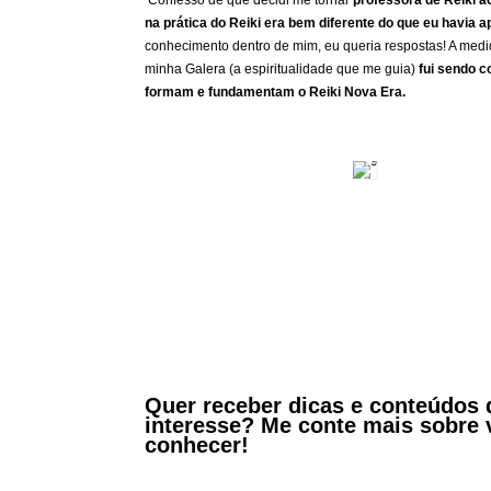
Confesso de que decidi me tornar
professora de Reiki a
na prática do Reiki era bem diferente do que eu havia 
conhecimento dentro de mim, eu queria respostas! A med
minha Galera (a espiritualidade que me guia)
fui sendo 
formam e fundamentam o Reiki Nova Era.
Quer receber dicas e conteúdos
interesse? Me conte mais sobre 
conhecer!