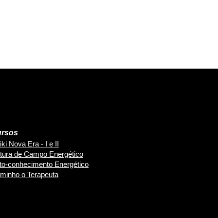
rsos
ki Nova Era - I e II
itura de Campo Energético
to-conhecimento Energético
minho o Terapeuta