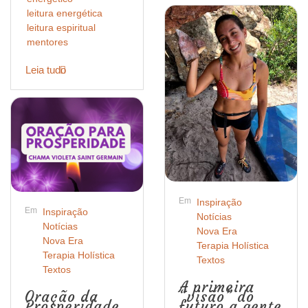
leitura energética
leitura espiritual
mentores
Leia tudo
Em
Inspiração
Em
Inspiração
Notícias
Notícias
Nova Era
Nova Era
Terapia Holística
Terapia Holística
Textos
Textos
A primeira
Oração da
“visão” do
Prosperidade
futuro a gente