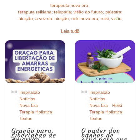
terapeuta nova era
teraputa reikiana; telepatia; visão do futuro; palestra;
intuição; a voz da intuição; reiki nova era; reiki; visão;
Leia tudo
Em
Em
Inspiração
Inspiração
Notícias
Notícias
Nova Era
Nova Era
Reiki
Terapia Holística
Terapia Holística
Textos
Textos
Oração para
O poder dos
Libertação de
banhos de
Amarras
erva para sua