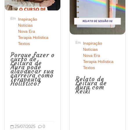
Em
Inspiração
Notícias
Nova Era
Terapia Holística
Em
Inspiração
Textos
Notícias
Porque fazer o
Nova Era
curso de
Terapia Holística
Leitura de
Aura pode
Textos
alavancar sua
carreira como
Relato de
Terapeuta
Leitura de
Holístico?
Aura com
Reiki
25/07/2025
0