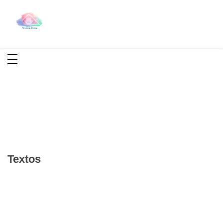
Reiki Nova Era
Reiki é uma Terapia Integrativa onde a terapeuta
(mestre reikiano) estende suas mãos para canalizar
energia restaurando o equilíbrio físico e mental
Textos