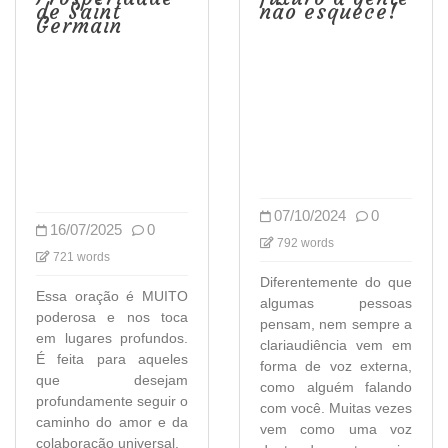
de Saint
não esquece!
Germain
07/10/2024
0
16/07/2025
0
792 words
721 words
Diferentemente do que
Essa oração é MUITO
algumas pessoas
poderosa e nos toca
pensam, nem sempre a
em lugares profundos.
clariaudiência vem em
É feita para aqueles
forma de voz externa,
que desejam
como alguém falando
profundamente seguir o
com você. Muitas vezes
caminho do amor e da
vem como uma voz
colaboração universal.