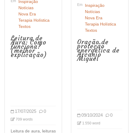
Em
Inspiração
Em
Inspiração
Notícias
Notícias
Nova Era
Nova Era
Terapia Holística
Terapia Holística
Textos
Textos
Leitura de
Oração de
Aura: Como
proteção
funciona?
energética de
(melhor
Arcanjo
explicação)
Miguel
17/07/2025
0
09/10/2024
0
709 words
1.550 word
Leitura de aura, leituras