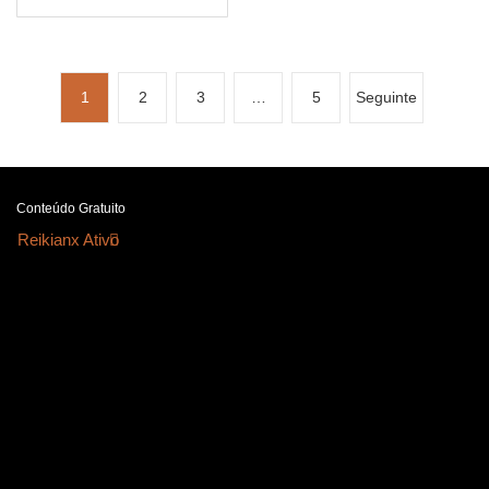
1
2
3
…
5
Seguinte
Conteúdo Gratuito
Reikianx Ativo