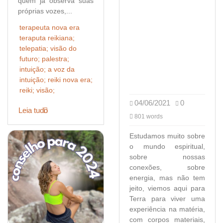
quem já observa suas
próprias vozes,...
terapeuta nova era
teraputa reikiana;
telepatia; visão do
futuro; palestra;
intuição; a voz da
intuição; reiki nova era;
reiki; visão;
04/06/2021
0
Leia tudo
801 words
Estudamos muito sobre
o mundo espiritual,
sobre nossas
conexões, sobre
energia, mas não tem
jeito, viemos aqui para
Terra para viver uma
experiência na matéria,
com corpos materiais,