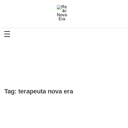
Reiki Nova Era
Reiki é uma Terapia Integrativa onde a terapeuta
(mestre reikiano) estende suas mãos para canalizar
energia restaurando o equilíbrio físico e mental
Tag:
terapeuta nova era