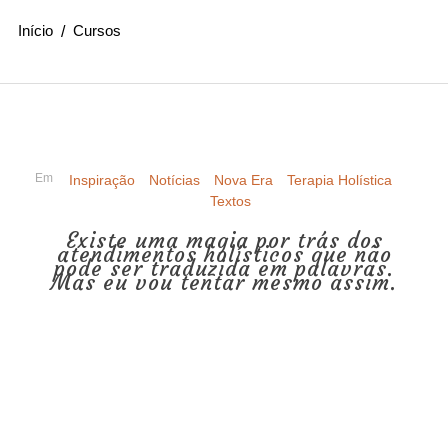
Início
Cursos
Em
Inspiração
Notícias
Nova Era
Terapia Holística
Textos
Existe uma magia por trás dos
atendimentos holísticos que não
pode ser traduzida em palavras.
Mas eu vou tentar mesmo assim.