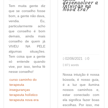
desenvolver a
Intuição na
Tem muita gente diz
Nova Era?
que se conselho fosse
bom, a gente não dava,
vendia. Eu,
particularmente acho
que conselho é bom
demais, ainda mais
conselho de quem já
VIVEU NA PELE
algumas situações.
Tem coisa que a gente
02/06/2021
0
só entende quando
871 words
vive, por isso, tenha fé
nesse conselho!
Nossa intuição é nossa
curso caminho do
bússola, é nosso guia,
terapeuta
é a luz que ilumina
inseguranças
nossos caminhos e,
terapeuta holístico
estar conectado com
terapeuta nova era
ela significa fazer boas
escolhas. Por isso, me