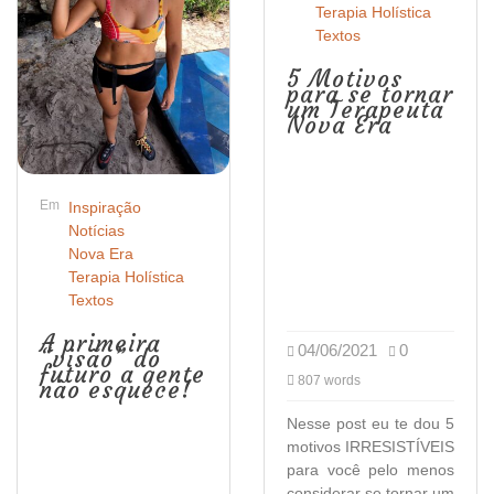
Terapia Holística
Textos
5 Motivos
para se tornar
um Terapeuta
Nova Era
Em
Inspiração
Notícias
Nova Era
Terapia Holística
Textos
A primeira
04/06/2021
0
“visão” do
futuro a gente
807 words
não esquece!
Nesse post eu te dou 5
motivos IRRESISTÍVEIS
para você pelo menos
considerar se tornar um