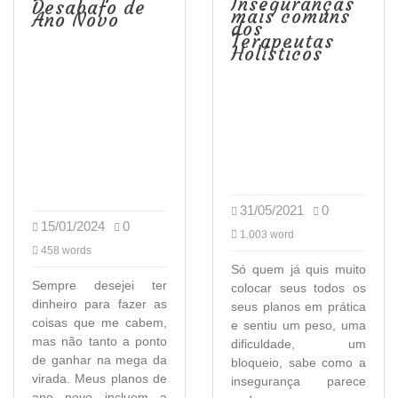
Inseguranças
Desabafo de
mais comuns
Ano Novo
dos
Terapeutas
Holísticos
31/05/2021
0
15/01/2024
0
1.003 word
458 words
Só quem já quis muito
Sempre desejei ter
colocar seus todos os
dinheiro para fazer as
seus planos em prática
coisas que me cabem,
e sentiu um peso, uma
mas não tanto a ponto
dificuldade, um
de ganhar na mega da
bloqueio, sabe como a
virada. Meus planos de
insegurança parece
ano novo incluem a