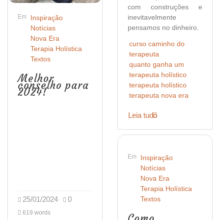
com construções e
Em
inevitavelmente
Inspiração
pensamos no dinheiro.
Notícias
Nova Era
curso caminho do
Terapia Holística
terapeuta
Textos
quanto ganha um
terapeuta holístico
Melhor
conselho para
terapeuta holístico
2024!
terapeuta nova era
Leia tudo
Em
Inspiração
Notícias
Nova Era
Terapia Holística
25/01/2024
0
Textos
619 words
Como