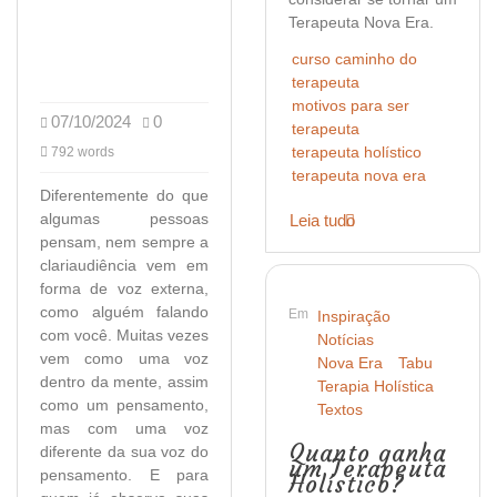
Terapeuta Nova Era.
curso caminho do
terapeuta
motivos para ser
07/10/2024
0
terapeuta
terapeuta holístico
792 words
terapeuta nova era
Diferentemente do que
algumas pessoas
Leia tudo
pensam, nem sempre a
clariaudiência vem em
forma de voz externa,
como alguém falando
Em
Inspiração
com você. Muitas vezes
Notícias
vem como uma voz
Nova Era
Tabu
dentro da mente, assim
Terapia Holística
como um pensamento,
Textos
mas com uma voz
Quanto ganha
diferente da sua voz do
um Terapeuta
pensamento. E para
Holístico?