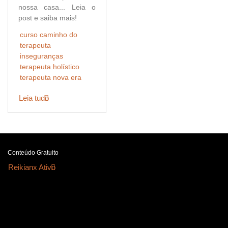
nossa casa... Leia o
post e saiba mais!
curso caminho do
terapeuta
inseguranças
terapeuta holístico
terapeuta nova era
Leia tudo
Conteúdo Gratuito
Reikianx Ativo