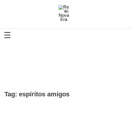
Reiki Nova Era
Reiki é uma Terapia Integrativa onde a terapeuta
(mestre reikiano) estende suas mãos para canalizar
energia restaurando o equilíbrio físico e mental
Tag:
espíritos amigos