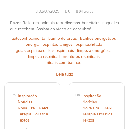
01/07/2025
0
94 words
Fazer Reiki em animais tem diversos benefícios naqueles
que recebem! Assista ao vídeo de descubra!
autoconhecimento
banho de ervas
banhos energéticos
energia
espíritos amigos
espiritualidade
guias espirituais
leis espirituais
limpeza energética
limpeza espiritual
mentores espirituais
rituais com banhos
Leia tudo
Em
Em
Inspiração
Inspiração
Notícias
Notícias
Nova Era
Reiki
Nova Era
Reiki
Terapia Holística
Terapia Holística
Textos
Textos