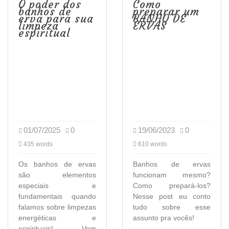
O poder dos
Como
banhos de
preparar um
erva para sua
BANHO DE
limpeza
ERVAS
espiritual
01/07/2025
0
19/06/2023
0
435 words
610 words
Os banhos de ervas
Banhos de ervas
são elementos
funcionam mesmo?
especiais e
Como prepará-los?
fundamentais quando
Nesse post eu conto
falamos sobre limpezas
tudo sobre esse
energéticas e
assunto pra vocês!
espirituais! Vem