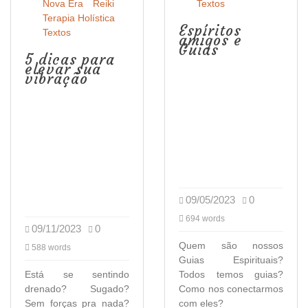
Nova Era
Reiki
Textos
Terapia Holística
Espíritos
Textos
amigos e
Guias
5 dicas para
elevar sua
vibração
09/05/2023
0
694 words
09/11/2023
0
Quem são nossos
588 words
Guias Espirituais?
Está se sentindo
Todos temos guias?
drenado? Sugado?
Como nos conectarmos
Sem forças pra nada?
com eles?